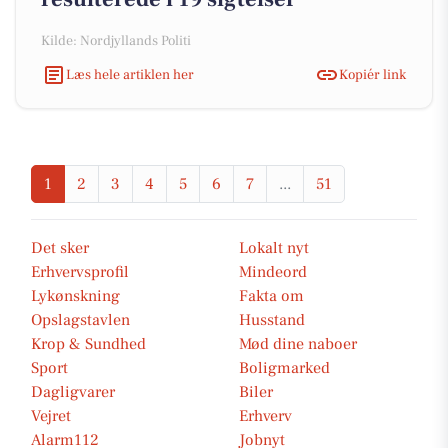
Kilde: Nordjyllands Politi
Læs hele artiklen her
Kopiér link
1
2
3
4
5
6
7
...
51
Det sker
Lokalt nyt
Erhvervsprofil
Mindeord
Lykønskning
Fakta om
Opslagstavlen
Husstand
Krop & Sundhed
Mød dine naboer
Sport
Boligmarked
Dagligvarer
Biler
Vejret
Erhverv
Alarm112
Jobnyt