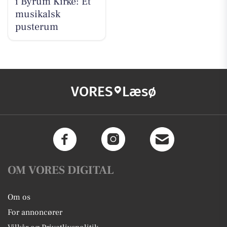
i Byrum Kirke: Et
musikalsk
pusterum
VORES
Læsø
OM VORES DIGITAL
Om os
For annoncører