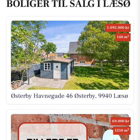
BOLIGER TIL SALG I LÆSØ
1.095.000 kr
2
140 m
Østerby Havnegade 46 Østerby, 9940 Læsø
69.000 kr
2
1250 m