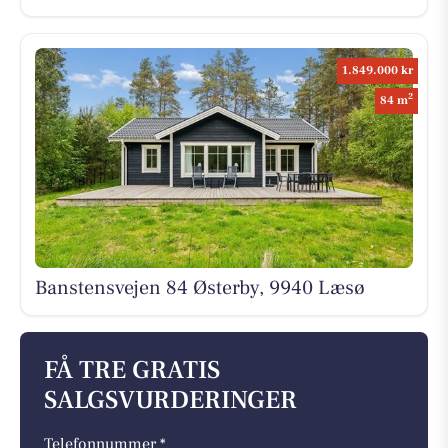
1.849.000 kr
2
84 m
Banstensvejen 84 Østerby, 9940 Læsø
FÅ TRE GRATIS
SALGSVURDERINGER
Telefonnummer *