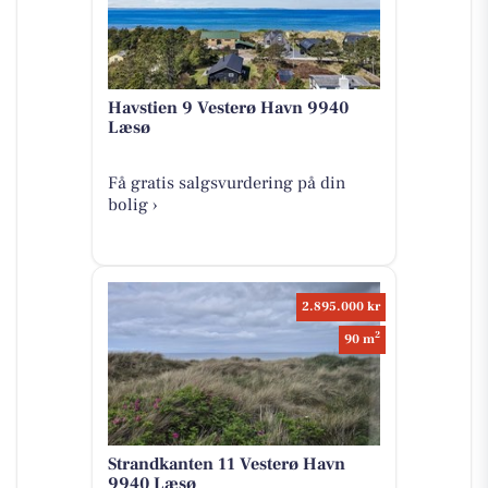
Havstien 9 Vesterø Havn 9940
Læsø
Få gratis salgsvurdering på din
bolig ›
2.895.000 kr
2
90 m
Strandkanten 11 Vesterø Havn
9940 Læsø