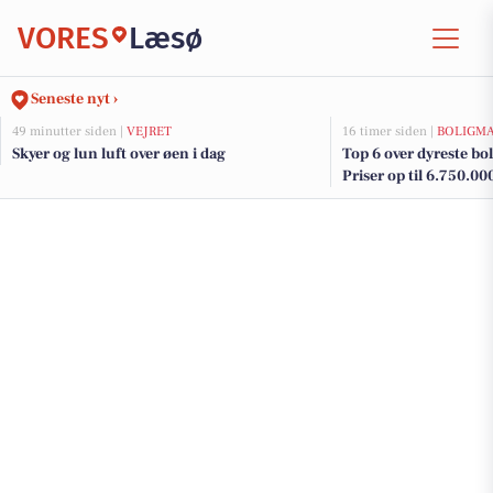
VORES
Læsø
Seneste nyt ›
49 minutter siden |
VEJRET
16 timer siden |
BOLIGM
Skyer og lun luft over øen i dag
Top 6 over dyreste boli
Priser op til 6.750.00