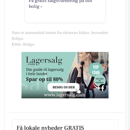
Få gratis salgsvurdering på din
bolig ›
Data er automatisk hentet fra eksterne kilder, herunder
Boliga.
Kilde: Boliga
Få lokale nyheder GRATIS