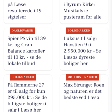
på Læsø
i Byrum Kirke:
resulterede i 19
Musikalske
sigtelser
pusterum for alle
DAGLIGVARER
BOLIGMARKED
Spier PS vin til 39
Luksus til salg:
kr. og Grøn
Havstien 9 til
Balance kartofler
2.950.000 kr – Se
til 10 kr. - se de
Læsøs dyreste
lokale tilbud
boliger her
BOLIGMARKED
MØD DINE NABOER
På Remmerne 27
Max Strunge: Roen
er til salg for kun
og naturen er det
295.000 kr.: Se de
bedste ved Læsø
billigste boliger til
salg i Læsø her