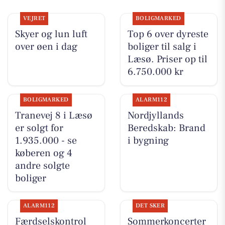
VEJRET
BOLIGMARKED
Skyer og lun luft
Top 6 over dyreste
over øen i dag
boliger til salg i
Læsø. Priser op til
6.750.000 kr
BOLIGMARKED
ALARM112
Tranevej 8 i Læsø
Nordjyllands
er solgt for
Beredskab: Brand
1.935.000 - se
i bygning
køberen og 4
andre solgte
boliger
ALARM112
DET SKER
Færdselskontrol
Sommerkoncerter