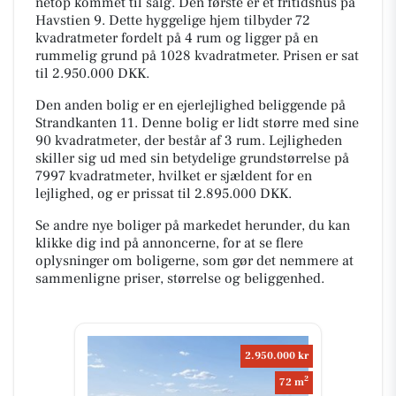
netop kommet til salg. Den første er et fritidshus på
Havstien 9. Dette hyggelige hjem tilbyder 72
kvadratmeter fordelt på 4 rum og ligger på en
rummelig grund på 1028 kvadratmeter. Prisen er sat
til 2.950.000 DKK.
Den anden bolig er en ejerlejlighed beliggende på
Strandkanten 11. Denne bolig er lidt større med sine
90 kvadratmeter, der består af 3 rum. Lejligheden
skiller sig ud med sin betydelige grundstørrelse på
7997 kvadratmeter, hvilket er sjældent for en
lejlighed, og er prissat til 2.895.000 DKK.
Se andre nye boliger på markedet herunder, du kan
klikke dig ind på annoncerne, for at se flere
oplysninger om boligerne, som gør det nemmere at
sammenligne priser, størrelse og beliggenhed.
2.950.000 kr
2
72 m