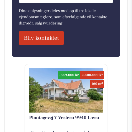
Dine oplysninger deles med op til tre lokale
ejendomsmæglere, som efterfølgende vil kontakte
dig vedr. salgsvurdering.
Bliv kontaktet
-349.000 kr
2.400.000 kr
2
160 m
Plantagevej 7 Vesterø 9940 Læsø