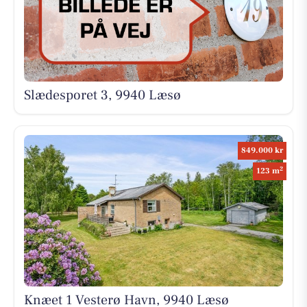
Slædesporet 3, 9940 Læsø
849.000 kr
2
123 m
Knæet 1 Vesterø Havn, 9940 Læsø