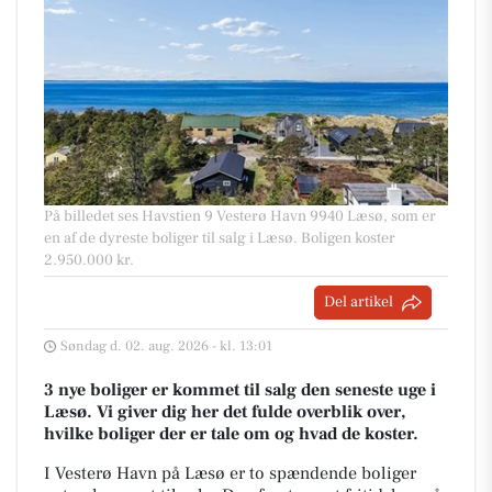
På billedet ses Havstien 9 Vesterø Havn 9940 Læsø, som er
en af de dyreste boliger til salg i Læsø. Boligen koster
2.950.000 kr.
Del artikel
Søndag d. 02. aug. 2026 - kl. 13:01
3 nye boliger er kommet til salg den seneste uge i
Læsø. Vi giver dig her det fulde overblik over,
hvilke boliger der er tale om og hvad de koster.
I Vesterø Havn på Læsø er to spændende boliger