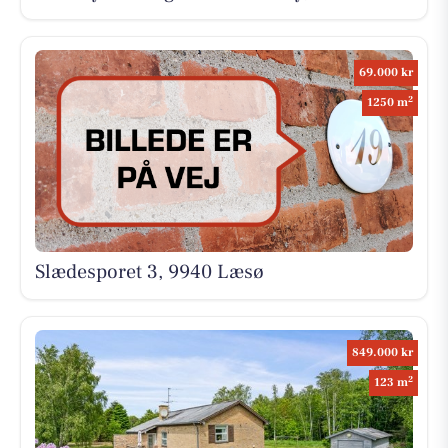
69.000 kr
2
1250 m
Slædesporet 3, 9940 Læsø
849.000 kr
2
123 m