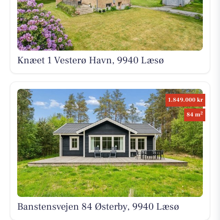
Knæet 1 Vesterø Havn, 9940 Læsø
1.849.000 kr
2
84 m
Banstensvejen 84 Østerby, 9940 Læsø