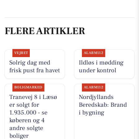
FLERE ARTIKLER
VEJRET
ALARM112
Solrig dag med
Ildløs i mødding
frisk pust fra havet
under kontrol
BOLIGMARKED
ALARM112
Tranevej 8 i Læsø
Nordjyllands
er solgt for
Beredskab: Brand
1.935.000 - se
i bygning
køberen og 4
andre solgte
boliger