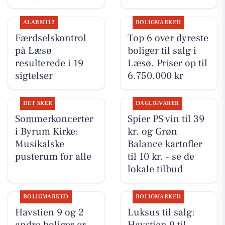
ALARM112
BOLIGMARKED
Færdselskontrol
Top 6 over dyreste
på Læsø
boliger til salg i
resulterede i 19
Læsø. Priser op til
sigtelser
6.750.000 kr
DET SKER
DAGLIGVARER
Sommerkoncerter
Spier PS vin til 39
i Byrum Kirke:
kr. og Grøn
Musikalske
Balance kartofler
pusterum for alle
til 10 kr. - se de
lokale tilbud
BOLIGMARKED
BOLIGMARKED
Havstien 9 og 2
Luksus til salg: