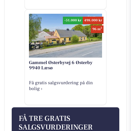
-51.000 kr
498.000 kr
2
96 m
Gammel Østerbyvej 6 Østerby
9940 Læsø
Få gratis salgsvurdering på din
bolig ›
FÅ TRE GRATIS
SALGSVURDERINGER