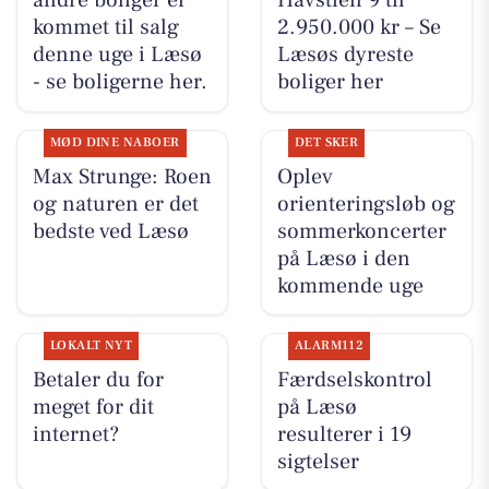
andre boliger er
Havstien 9 til
kommet til salg
2.950.000 kr – Se
denne uge i Læsø
Læsøs dyreste
- se boligerne her.
boliger her
MØD DINE NABOER
DET SKER
Max Strunge: Roen
Oplev
og naturen er det
orienteringsløb og
bedste ved Læsø
sommerkoncerter
på Læsø i den
kommende uge
LOKALT NYT
ALARM112
Betaler du for
Færdselskontrol
meget for dit
på Læsø
internet?
resulterer i 19
sigtelser