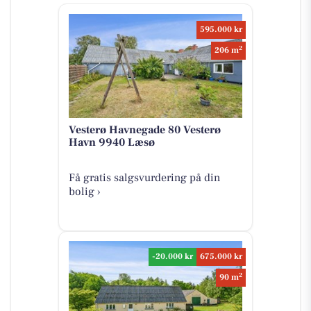
595.000 kr
2
206 m
Vesterø Havnegade 80 Vesterø
Havn 9940 Læsø
Få gratis salgsvurdering på din
bolig ›
-20.000 kr
675.000 kr
2
90 m