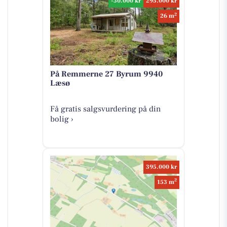
-30.000 kr
295.000 kr
2
26 m
På Remmerne 27 Byrum 9940
Læsø
Få gratis salgsvurdering på din
bolig ›
395.000 kr
2
153 m