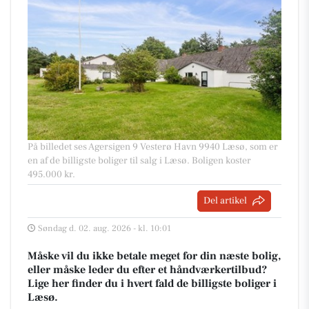
På billedet ses Agersigen 9 Vesterø Havn 9940 Læsø, som er
en af de billigste boliger til salg i Læsø. Boligen koster
495.000 kr.
Del artikel
Søndag d. 02. aug. 2026 - kl. 10:01
Måske vil du ikke betale meget for din næste bolig,
eller måske leder du efter et håndværkertilbud?
Lige her finder du i hvert fald de billigste boliger i
Læsø.