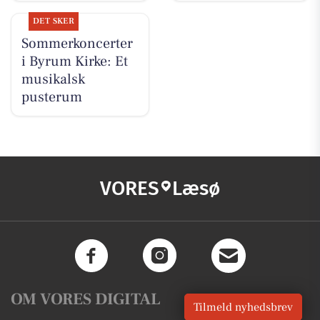
DET SKER
Sommerkoncerter
i Byrum Kirke: Et
musikalsk
pusterum
VORES
Læsø
OM VORES DIGITAL
Tilmeld nyhedsbrev