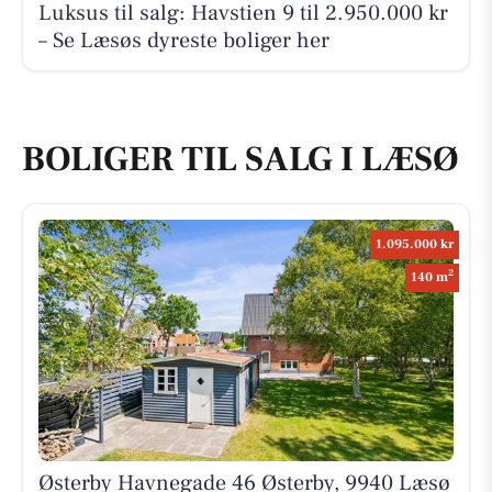
Luksus til salg: Havstien 9 til 2.950.000 kr
– Se Læsøs dyreste boliger her
BOLIGER TIL SALG I LÆSØ
1.095.000 kr
2
140 m
Østerby Havnegade 46 Østerby, 9940 Læsø