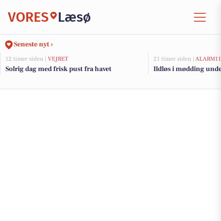
VORES
Læsø
Seneste nyt ›
12 timer siden |
VEJRET
21 timer siden |
ALARM11
Solrig dag med frisk pust fra havet
Ildløs i mødding und