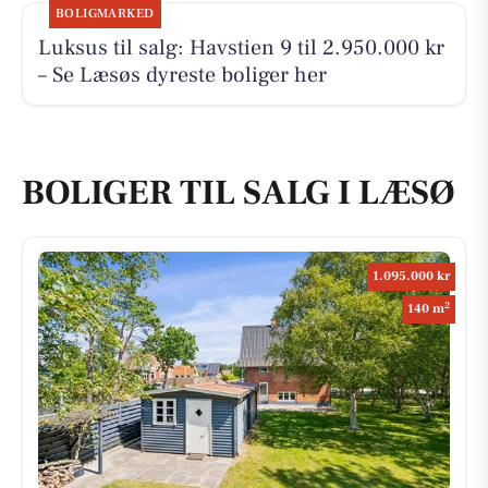
BOLIGMARKED
Luksus til salg: Havstien 9 til 2.950.000 kr
– Se Læsøs dyreste boliger her
BOLIGER TIL SALG I LÆSØ
1.095.000 kr
2
140 m