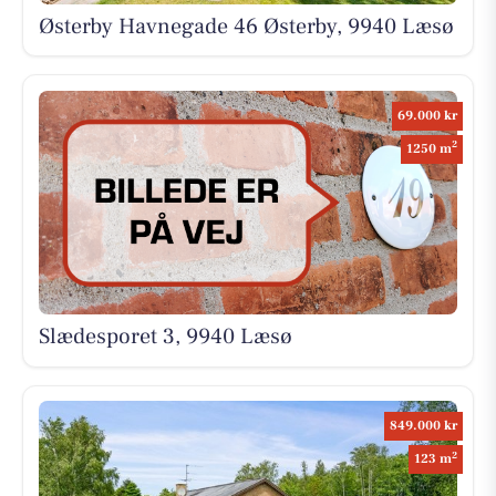
Østerby Havnegade 46 Østerby, 9940 Læsø
69.000 kr
2
1250 m
Slædesporet 3, 9940 Læsø
849.000 kr
2
123 m