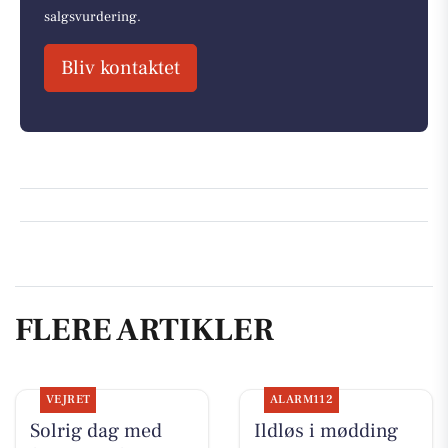
salgsvurdering.
Bliv kontaktet
FLERE ARTIKLER
VEJRET
ALARM112
Solrig dag med
Ildløs i mødding