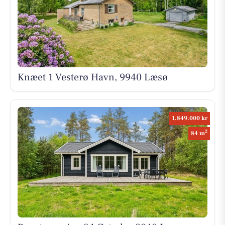
Knæet 1 Vesterø Havn, 9940 Læsø
1.849.000 kr
2
84 m