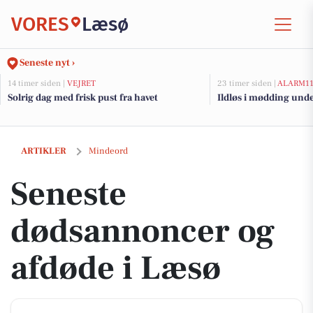
VORES
Læsø
Seneste nyt ›
14 timer siden |
VEJRET
23 timer siden |
ALARM1
Solrig dag med frisk pust fra havet
Ildløs i mødding und
Seneste dødsannoncer og afdøde i Læsø
ARTIKLER
Mindeord
Seneste
dødsannoncer og
afdøde i Læsø