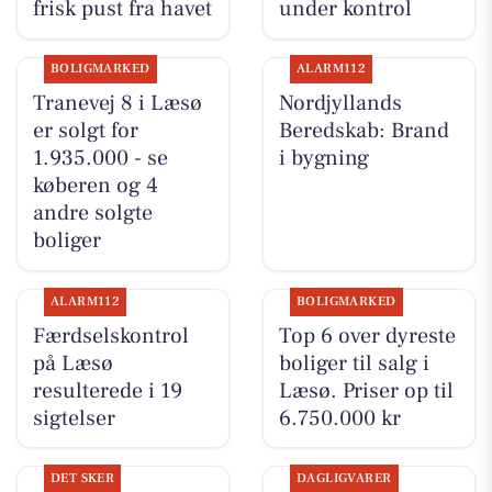
frisk pust fra havet
under kontrol
BOLIGMARKED
ALARM112
Tranevej 8 i Læsø
Nordjyllands
er solgt for
Beredskab: Brand
1.935.000 - se
i bygning
køberen og 4
andre solgte
boliger
ALARM112
BOLIGMARKED
Færdselskontrol
Top 6 over dyreste
på Læsø
boliger til salg i
resulterede i 19
Læsø. Priser op til
sigtelser
6.750.000 kr
DET SKER
DAGLIGVARER