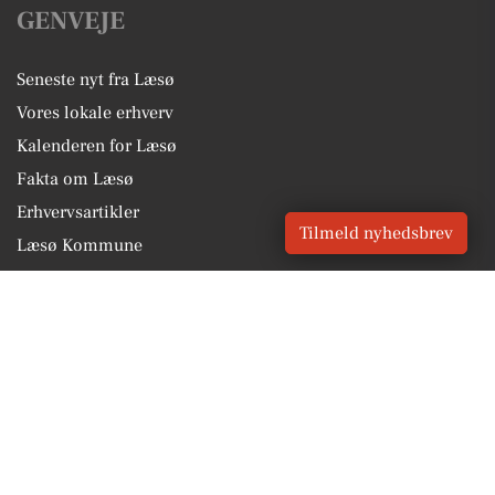
GENVEJE
Seneste nyt fra Læsø
Vores lokale erhverv
Kalenderen for Læsø
Fakta om Læsø
Erhvervsartikler
Tilmeld nyhedsbrev
Læsø Kommune
Få en gratis salgsvurdering
Sponsoreret indhold
Vores Digital © 2026
Kontakt VORES Digital
CVR: 41179082