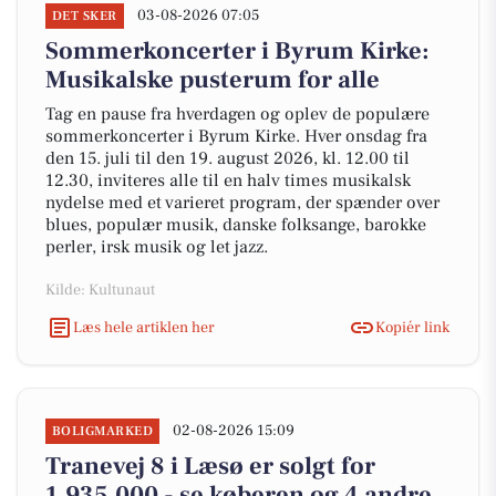
03-08-2026 07:05
DET SKER
Sommerkoncerter i Byrum Kirke:
Musikalske pusterum for alle
Tag en pause fra hverdagen og oplev de populære
sommerkoncerter i Byrum Kirke. Hver onsdag fra
den 15. juli til den 19. august 2026, kl. 12.00 til
12.30, inviteres alle til en halv times musikalsk
nydelse med et varieret program, der spænder over
blues, populær musik, danske folksange, barokke
perler, irsk musik og let jazz.
Kilde: Kultunaut
Læs hele artiklen her
Kopiér link
02-08-2026 15:09
BOLIGMARKED
Tranevej 8 i Læsø er solgt for
1.935.000 - se køberen og 4 andre