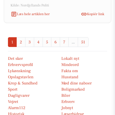
Kilde: Nordjyllands Politi
Læs hele artiklen her
Kopiér link
1
2
3
4
5
6
7
...
51
Det sker
Lokalt nyt
Erhvervsprofil
Mindeord
Lykønskning
Fakta om
Opslagstavlen
Husstand
Krop & Sundhed
Mød dine naboer
Sport
Boligmarked
Dagligvarer
Biler
Vejret
Erhverv
Alarm112
Jobnyt
Historisk
Læserbidrag