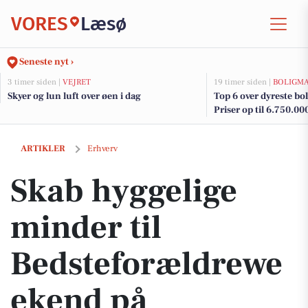
VORES
Læsø
Seneste nyt ›
3 timer siden |
VEJRET
19 timer siden |
BOLIGM
Skyer og lun luft over øen i dag
Top 6 over dyreste boli
Priser op til 6.750.00
Skab hyggelige minder til Bedsteforældreweekend på Nordsøen Oce
ARTIKLER
Erhverv
Skab hyggelige
minder til
Bedsteforældrewe
ekend på