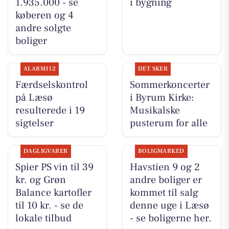
1.935.000 - se
i bygning
køberen og 4
andre solgte
boliger
ALARM112
DET SKER
Færdselskontrol
Sommerkoncerter
på Læsø
i Byrum Kirke:
resulterede i 19
Musikalske
sigtelser
pusterum for alle
DAGLIGVARER
BOLIGMARKED
Spier PS vin til 39
Havstien 9 og 2
kr. og Grøn
andre boliger er
Balance kartofler
kommet til salg
til 10 kr. - se de
denne uge i Læsø
lokale tilbud
- se boligerne her.