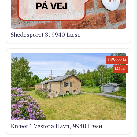
Slædesporet 3, 9940 Læsø
849.000 kr
2
123 m
Knæet 1 Vesterø Havn, 9940 Læsø