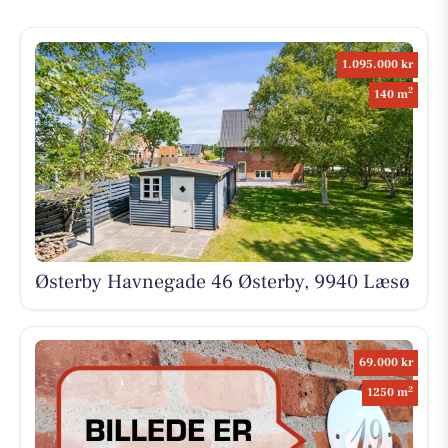
1.095.000 kr
2
140 m
Østerby Havnegade 46 Østerby, 9940 Læsø
69.000 kr
2
1250 m