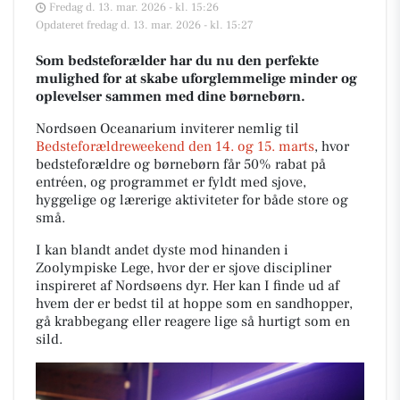
Fredag d. 13. mar. 2026 - kl. 15:26
Opdateret fredag d. 13. mar. 2026 - kl. 15:27
Som bedsteforælder har du nu den perfekte
mulighed for at skabe uforglemmelige minder og
oplevelser sammen med dine børnebørn.
Nordsøen Oceanarium inviterer nemlig til
Bedsteforældreweekend den 14. og 15. marts
, hvor
bedsteforældre og børnebørn får 50% rabat på
entréen, og programmet er fyldt med sjove,
hyggelige og lærerige aktiviteter for både store og
små.
I kan blandt andet dyste mod hinanden i
Zoolympiske Lege, hvor der er sjove discipliner
inspireret af Nordsøens dyr. Her kan I finde ud af
hvem der er bedst til at hoppe som en sandhopper,
gå krabbegang eller reagere lige så hurtigt som en
sild.