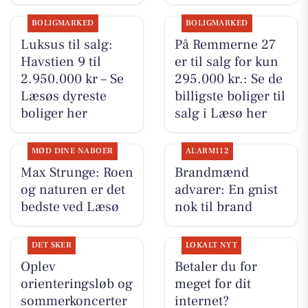
BOLIGMARKED
BOLIGMARKED
Luksus til salg:
På Remmerne 27
Havstien 9 til
er til salg for kun
2.950.000 kr – Se
295.000 kr.: Se de
Læsøs dyreste
billigste boliger til
boliger her
salg i Læsø her
MØD DINE NABOER
ALARM112
Max Strunge: Roen
Brandmænd
og naturen er det
advarer: En gnist
bedste ved Læsø
nok til brand
DET SKER
LOKALT NYT
Oplev
Betaler du for
orienteringsløb og
meget for dit
sommerkoncerter
internet?