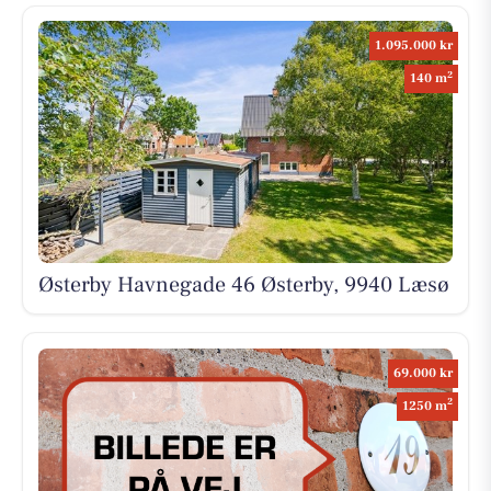
1.095.000 kr
2
140 m
Østerby Havnegade 46 Østerby, 9940 Læsø
69.000 kr
2
1250 m