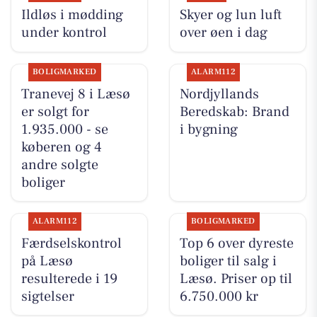
Ildløs i mødding
Skyer og lun luft
under kontrol
over øen i dag
BOLIGMARKED
ALARM112
Tranevej 8 i Læsø
Nordjyllands
er solgt for
Beredskab: Brand
1.935.000 - se
i bygning
køberen og 4
andre solgte
boliger
ALARM112
BOLIGMARKED
Færdselskontrol
Top 6 over dyreste
på Læsø
boliger til salg i
resulterede i 19
Læsø. Priser op til
sigtelser
6.750.000 kr