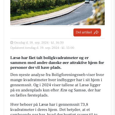
Del artikel
Onsdag d. 18. sep. 2024 - kl. 16:30
Opdateret torsdag d. 19. sep. 2024 - kl. 15:00
Læsø har fået talt boligkvadratmeter og er
sammen med andre danske øer attraktive hjem for
personer der vil have plads.
Den nyeste analyse fra Boligforeningsweb viser hvor
mange kvadratmeter hver indbygger har i sit hjem i
gennemsnit. Og i 2024 viser tallene at Læsø ligger
på en andenplads kun efter Ærø og Samsø, der har
en fælles førsteplads.
Hver beboer på Læsø har i gennemsnit 73,8
kvadratmeter i deres hjem. Det betyder, at et
samboende par har, hvad der hurtigt svarer til to