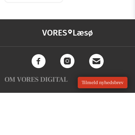
VORES
Læsø
OM VORES DIGITAL
Tilmeld nyhedsbrev
Om os
For annoncører
Vilkår og Privatlivspolitik
Kontakt VORES Digital
Administrer samtykke