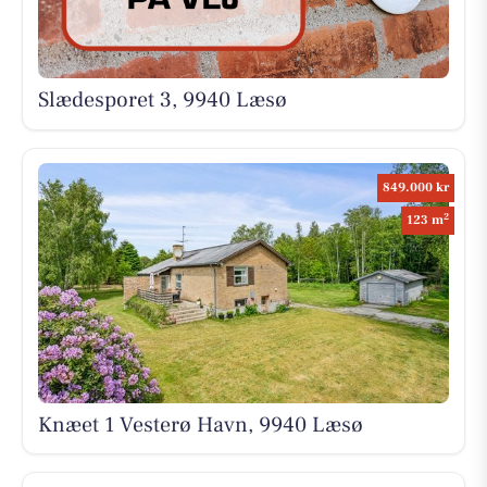
Slædesporet 3, 9940 Læsø
849.000 kr
2
123 m
Knæet 1 Vesterø Havn, 9940 Læsø