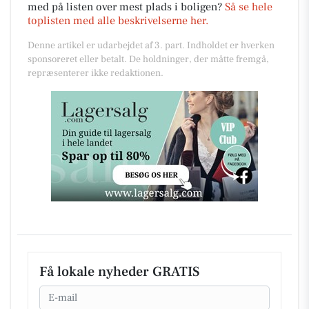
med på listen over mest plads i boligen?
Så se hele
toplisten med alle beskrivelserne her.
Denne artikel er udarbejdet af 3. part. Indholdet er hverken
sponsoreret eller betalt. De holdninger, der måtte fremgå,
repræsenterer ikke redaktionen.
Få lokale nyheder GRATIS
Email