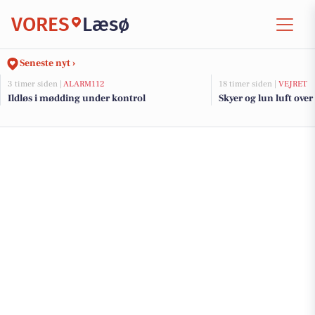
VORES
Læsø
Seneste nyt ›
3 timer siden |
ALARM112
18 timer siden |
VEJRET
Ildløs i mødding under kontrol
Skyer og lun luft over