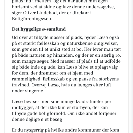
plads ind i mellem, og det har åbnet min egen
horisont ved at sidde og lave denne undersøgelse,
siger Oliver Lindebod, der er direktør i
Boligforeningsweb.
Det hyggelige ø-samfund
Ud over at tilbyde masser af plads, byder Læsø også
på et stærkt fællesskab og naturskønne omgivelser,
som gør øen til et unikt sted at bo. Her lever man tæt
på både naturen og hinanden, og der er en særlig ro,
som mange søger. Med masser af plads til at udfolde
sig både inde og ude, kan Læsø blive et oplagt valg
for dem, der drømmer om et hjem med
rummelighed, fællesskab og en pause fra storbyens
travlhed. Overvej Læsø, hvis du længes efter luft
under vingerne.
Læsø beviser med sine mange kvadratmeter per
indbygger, at det ikke kun er storbyen, der kan
tilbyde gode boligforhold. Om ikke andet fortjener
denne dejlige ø et besøg.
Er du nysgerrig på hvilke andre kommuner der kom