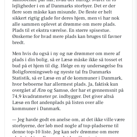
lejligheder i en af Danmarks storbyer. Det er der
flere som måske kan misunde. De fleste er helt
sikkert rigtig glade for deres hjem, men vi har nok
alle sammen oplevet at drømme om mere plads.
Plads til et ekstra værelse. En større spisestue.
Ønskerne for hvad mere plads kan bruges til favner
bredt.
Men hvis du også i ny og næ drømmer om mere af
plads i din bolig, så er Læsø måske ikke så tosset et
bud på et hjem til dig. Ifølge en ny undersøgelse fra
Boligforeningsweb og nyeste tal fra Danmarks
Statistik, så er Læsø en af de kommuner i Danmark,
hvor beboerne har allermest plads. Ja, faktisk kun
overgået af Ærø og Samsø, der har et gennemsnit på
74,9 kvadratmeter pr. indbygger. Det giver altså
Læsø en flot andenplads på listen over alle
kommuner i Danmark.
— Jeg havde godt en anelse om, at det ikke ville være
storbyerne, der løb med nogle af top-pladserne til
denne top-10 liste. Jeg kan selv drømme om mere