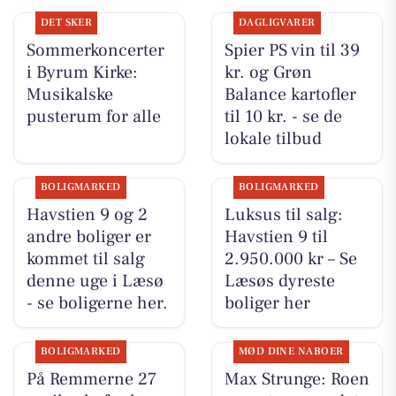
DET SKER
DAGLIGVARER
Sommerkoncerter
Spier PS vin til 39
i Byrum Kirke:
kr. og Grøn
Musikalske
Balance kartofler
pusterum for alle
til 10 kr. - se de
lokale tilbud
BOLIGMARKED
BOLIGMARKED
Havstien 9 og 2
Luksus til salg:
andre boliger er
Havstien 9 til
kommet til salg
2.950.000 kr – Se
denne uge i Læsø
Læsøs dyreste
- se boligerne her.
boliger her
BOLIGMARKED
MØD DINE NABOER
På Remmerne 27
Max Strunge: Roen